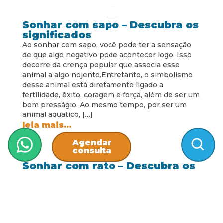
Sonhar com sapo – Descubra os
significados
Ao sonhar com sapo, você pode ter a sensação
de que algo negativo pode acontecer logo. Isso
decorre da crença popular que associa esse
animal a algo nojento.Entretanto, o simbolismo
desse animal está diretamente ligado a
fertilidade, êxito, coragem e força, além de ser um
bom presságio. Ao mesmo tempo, por ser um
animal aquático, […]
leia mais...
Agendar
consulta
Sonhar com rato – Descubra os
significados
Nesse post, você vai entender mais sobre os
significados de sonhar com rato. Um roedor
repleto de simbolismos e que, na cultura chinesa,
está ligada a prosperidade da família.Justamente