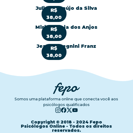
Juliana Araújo da Silva
R$
38,00
Mirian Lúcia dos Anjos
R$
38,00
Jessica Begnini Franz
R$
38,00
Somos uma plataforma online que conecta você aos
psicólogos qualificados
Copyright © 2018 - 2024 Fepo
Psicólogos Online - Todos os direitos
reservados.