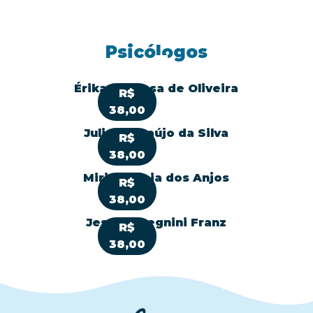
Psicólogos
Érika Barbosa de Oliveira
R$
38,00
Juliana Araújo da Silva
R$
38,00
Mirian Lúcia dos Anjos
R$
38,00
Jessica Begnini Franz
R$
38,00