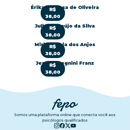
Érika Barbosa de Oliveira
R$
38,00
Juliana Araújo da Silva
R$
38,00
Mirian Lúcia dos Anjos
R$
38,00
Jessica Begnini Franz
R$
38,00
Somos uma plataforma online que conecta você aos
psicólogos qualificados