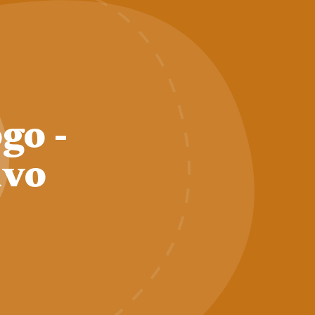
go -
ivo