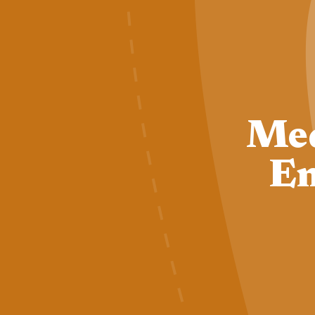
Med
En