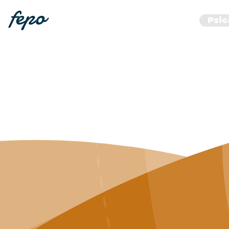
Home
Psic