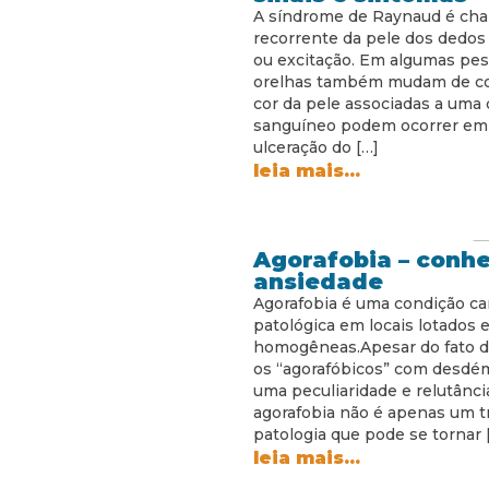
A síndrome de Raynaud é cha
recorrente da pele dos dedos
ou excitação. Em algumas pesso
orelhas também mudam de c
cor da pele associadas a uma 
sanguíneo podem ocorrer em 
ulceração do […]
leia mais...
Agorafobia – conh
ansiedade
Agorafobia é uma condição ca
patológica em locais lotados
homogêneas.Apesar do fato d
os “agorafóbicos” com desdé
uma peculiaridade e relutância
agorafobia não é apenas um t
patologia que pode se tornar 
leia mais...