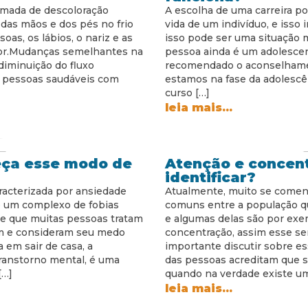
mada de descoloração
A escolha de uma carreira po
 das mãos e dos pés no frio
vida de um indivíduo, e iss
as, os lábios, o nariz e as
isso pode ser uma situação 
or.Mudanças semelhantes na
pessoa ainda é um adolescen
diminuição do fluxo
recomendado o aconselhame
pessoas saudáveis ​​com
estamos na fase da adolescê
curso […]
leia mais...
eça esse modo de
Atenção e concen
identificar?
racterizada por ansiedade
Atualmente, muito se coment
 e um complexo de fobias
comuns entre a população qu
e que muitas pessoas tratam
e algumas delas são por exe
m e consideram seu medo
concentração, assim esse se
 em sair de casa, a
importante discutir sobre es
ranstorno mental, é uma
das pessoas acreditam que s
[…]
quando na verdade existe um
leia mais...