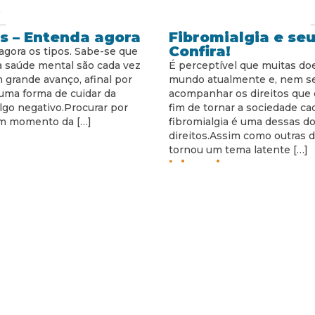
s – Entenda agora
Fibromialgia e seu
Confira!
agora os tipos. Sabe-se que
 saúde mental são cada vez
É perceptível que muitas d
 grande avanço, afinal por
mundo atualmente e, nem s
 uma forma de cuidar da
acompanhar os direitos que 
lgo negativo.Procurar por
fim de tornar a sociedade cad
um momento da […]
fibromialgia é uma dessas do
direitos.Assim como outras d
tornou um tema latente […]
leia mais...
mocional? Tudo o
Atendimento psico
aber
como funciona? S
de hoje com uma citação de
Os cuidados com a saúde me
forte do que o duro; a água
exemplificados com o atendi
 amor é mais forte do que a
ainda respeitando as recom
enos emocional?E nós
Mundial de Saúde, seria mel
mostrar que ser forte, da […]
de forma online.Muito se co