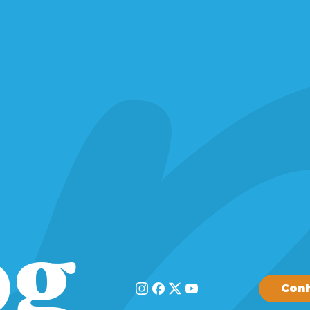
og
Conh