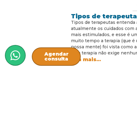
Tipos de terapeuta
Tipos de terapeutas entenda 
atualmente os cuidados com a
mais estimulados, e esse é um
muito tempo a terapia (que é
nossa mente) foi vista como a
uma terapia não exige nenh
Agendar
consulta
leia mais...
Como ser menos e
que você precisa s
Podemos começar esse texto 
Herman Hesse: O mole é mais 
é mais forte do que a rocha, o
violência. Então como ser m
iniciamos dessa forma para te 