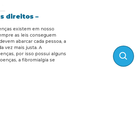
s direitos –
oenças existem em nosso
empre as leis conseguem
devem abarcar cada pessoa, a
a vez mais justa. A
enças, por isso possui alguns
oenças, a fibromialgia se
lógico online
aiba agora
ntal podem ser
mento psicológico online, e
endações da Organização
hor que a consulta ocorresse
menta hoje em dia sobre a