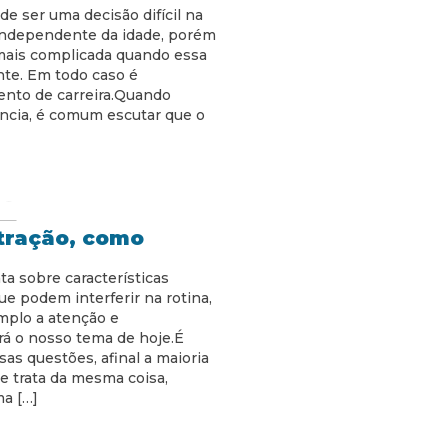
de ser uma decisão difícil na
o independente da idade, porém
mais complicada quando essa
te. Em todo caso é
nto de carreira.Quando
ncia, é comum escutar que o
tração, como
a sobre características
e podem interferir na rotina,
mplo a atenção e
rá o nosso tema de hoje.É
sas questões, afinal a maioria
e trata da mesma coisa,
a […]