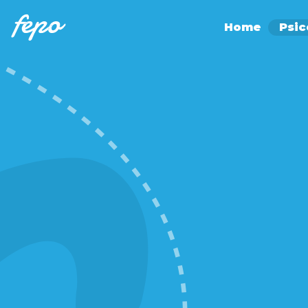
Home
Psic